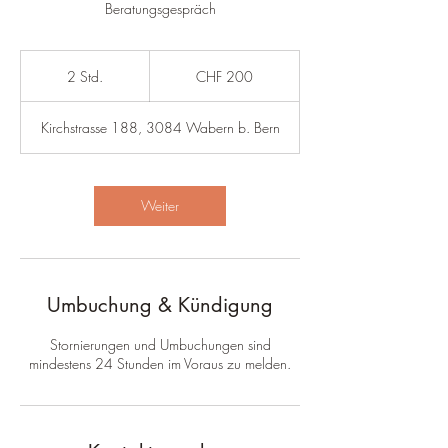
Beratungsgespräch
200
Schweizer
2 Std.
2
CHF 200
Franken
S
t
Kirchstrasse 188, 3084 Wabern b. Bern
d
.
Weiter
Umbuchung & Kündigung
Stornierungen und Umbuchungen sind
mindestens 24 Stunden im Voraus zu melden.